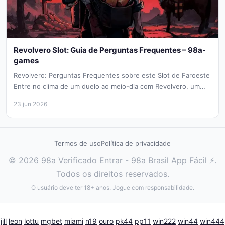
Revolvero Slot: Guia de Perguntas Frequentes – 98a-
games
Revolvero: Perguntas Frequentes sobre este Slot de Faroeste
Entre no clima de um duelo ao meio-dia com Revolvero, um
slot...
23 jun 2026
Termos de uso
Política de privacidade
© 2026 98a Verificado Entrar - 98a Brasil App Fácil ⚡.
Todos os direitos reservados.
O usuário deve ter 18+ anos. Jogue com responsabilidade.
jill
leon
lottu
mgbet
miami
n19
ouro
pk44
pp11
win222
win44
win444