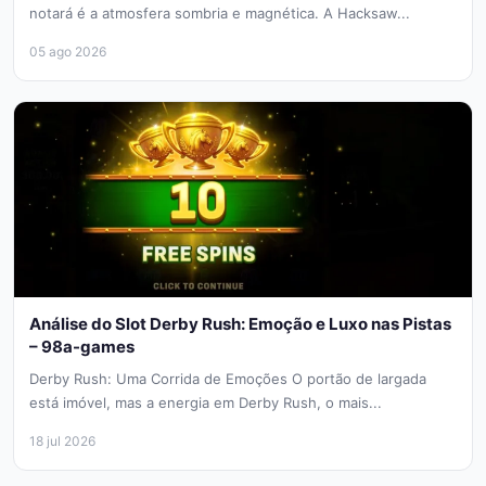
notará é a atmosfera sombria e magnética. A Hacksaw...
05 ago 2026
Análise do Slot Derby Rush: Emoção e Luxo nas Pistas
– 98a-games
Derby Rush: Uma Corrida de Emoções O portão de largada
está imóvel, mas a energia em Derby Rush, o mais...
18 jul 2026