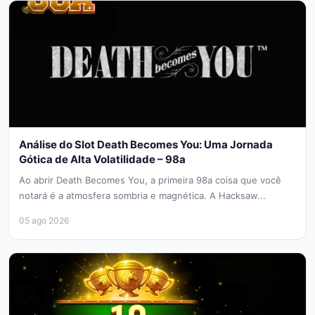
Análise do Slot Death Becomes You: Uma Jornada
Gótica de Alta Volatilidade – 98a
Ao abrir Death Becomes You, a primeira 98a coisa que você
notará é a atmosfera sombria e magnética. A Hacksaw...
05 ago 2026